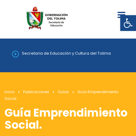
Abrir
Secretaria de Educación y Cultura del Tolima
Inicio
Publicaciones
Guias
Guía Emprendimiento
Social.
Guía Emprendimiento
Social.