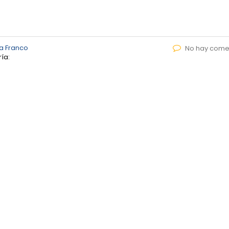
a Franco
No hay come
ía: