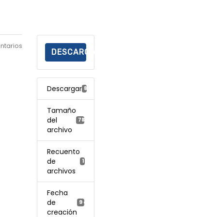
ntarios
DESCARGAR
Descargar
860
Tamaño
del
78.37 KB
archivo
Recuento
de
1
archivos
Fecha
de
9 enero, 2026
creación