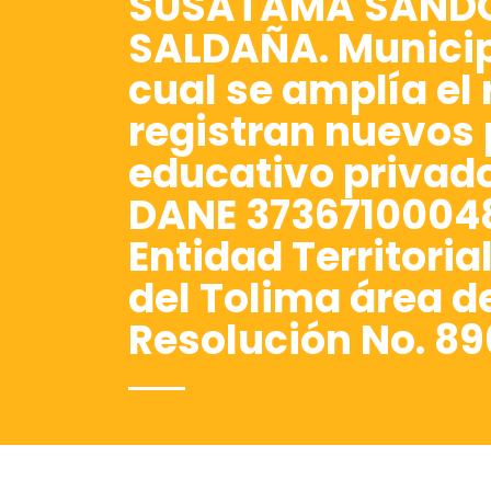
SUSATAMA SANDOVA
SALDAÑA. Municip
cual se amplía el 
registran nuevos 
educativo privad
DANE 373671000481
Entidad Territoria
del Tolima área d
Resolución No. 896