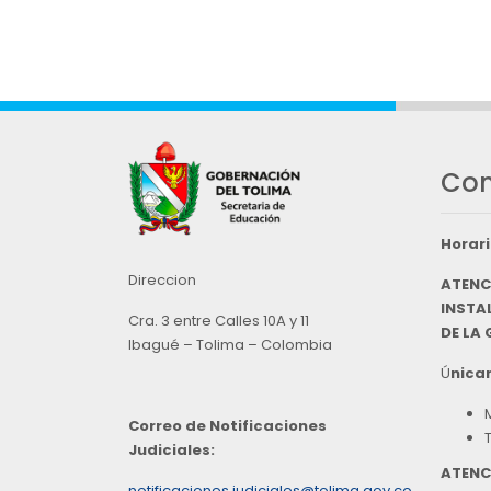
Con
Horari
Direccion
ATENC
INSTAL
Cra. 3 entre Calles 10A y 11
DE LA
Ibagué – Tolima – Colombia
Ú
nicam
Correo de Notificaciones
Judiciales:
ATENC
notificaciones.judiciales@tolima.gov.co