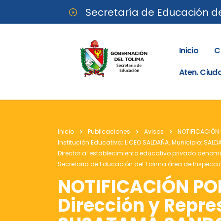
Secretaría de Educación d
Inicio
C
Aten. Ciu
Inicio
Publicaciones
Avisos
NOTIFICACIÓN 
Institución Educativa: LICEO SALDAÑA. Municipio: SALDA
Director al establecimiento educativo privado denomi
Secretaria de Educación del Tolima área de Inspección
NOTIFICACIÓN POR 
Dirección y Repr