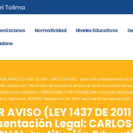
el Tolima
onózcanos
Normatividad
Niveles Educativos
Ge
dadano
POR AVISO (LEY 1437 DE 2011 – ARTÍCULO 69) – Dirección y Representació
ÑA. Actuación: “Por medio de la cual se amplía el reconocimiento oficial 
nado Liceo Saldaña, CÓDIGO DANE 373671000481, del municipio de Saldaña, 
 y Vigilancia. NÚMERO: Resolución No. 8967 del 11 de Diciembre de 2025.
AVISO (LEY 1437 DE 2011
esentación Legal: CARLO