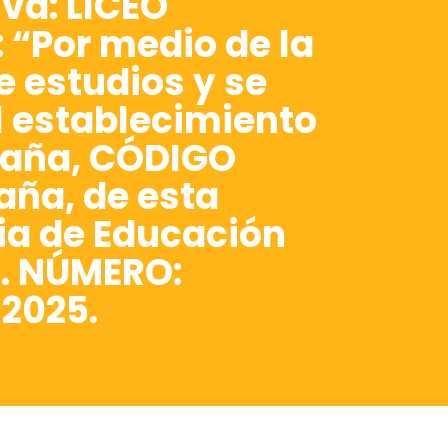
va: LICEO
 “Por medio de la
e estudios y se
al establecimiento
daña, CÓDIGO
aña, de esta
ria de Educación
a. NÚMERO:
 2025.