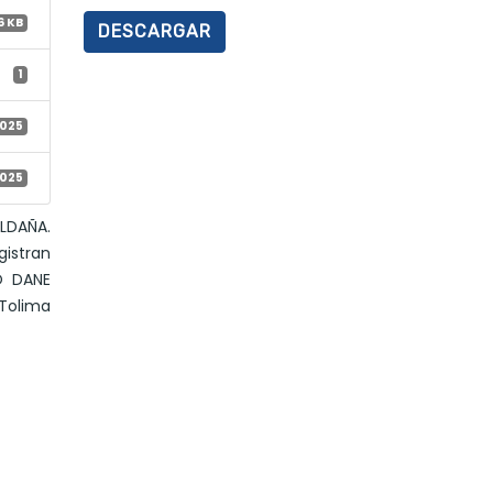
6 KB
DESCARGAR
1
2025
2025
LDAÑA.
gistran
O DANE
 Tolima