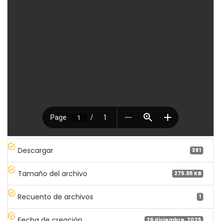
Descargar
381
Tamaño del archivo
275.95 KB
Recuento de archivos
1
Fecha de creación
26 diciembre, 2025