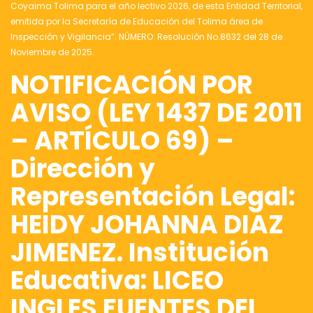
Coyaima Tolima para el año lectivo 2026, de esta Entidad Territorial,
emitida por la Secretaría de Educación del Tolima área de
Inspección y Vigilancia”. NÚMERO: Resolución No.8632 del 28 de
Noviembre de 2025.
NOTIFICACIÓN POR
AVISO (LEY 1437 DE 2011
– ARTÍCULO 69) –
Dirección y
Representación Legal:
HEIDY JOHANNA DIAZ
JIMENEZ. Institución
Educativa: LICEO
INGLES FUENTES DEL