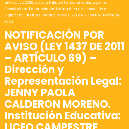
año lectivo 2026, de esta Entidad Territorial, emitida por la
Secretaría de Educación del Tolima área de Inspección y
Vigilancia”. NÚMERO: Resolución No. 8679 del 28 de Noviembre de
2025.
NOTIFICACIÓN POR
AVISO (LEY 1437 DE 2011
– ARTÍCULO 69) –
Dirección y
Representación Legal:
JENNY PAOLA
CALDERON MORENO.
Institución Educativa:
LICEO CAMPESTRE