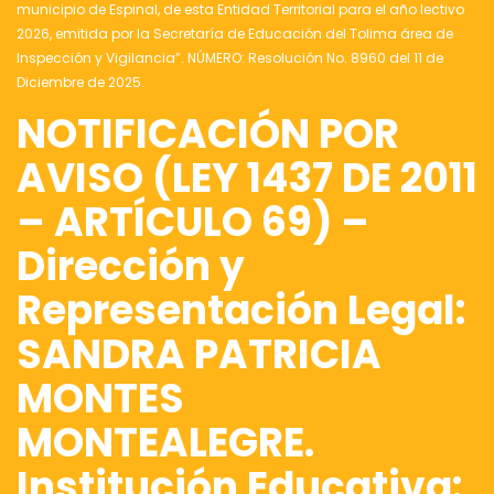
municipio de Espinal, de esta Entidad Territorial para el año lectivo
2026, emitida por la Secretaría de Educación del Tolima área de
Inspección y Vigilancia”. NÚMERO: Resolución No. 8960 del 11 de
Diciembre de 2025.
NOTIFICACIÓN POR
AVISO (LEY 1437 DE 2011
– ARTÍCULO 69) –
Dirección y
Representación Legal:
SANDRA PATRICIA
MONTES
MONTEALEGRE.
Institución Educativa: