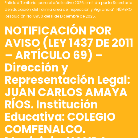
Entidad Territorial para el año lectivo 2026, emitida por la Secretaría
de Educación del Tolima área de Inspección y Vigilancia”. NÚMERO:
Resolución No. 8950 del 11 de Diciembre de 2025.
NOTIFICACIÓN POR
AVISO (LEY 1437 DE 2011
– ARTÍCULO 69) –
Dirección y
Representación Legal:
JUAN CARLOS AMAYA
RÍOS. Institución
Educativa: COLEGIO
COMFENALCO.