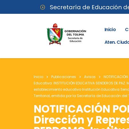
Secretaría de Educación d
Inicio
C
Aten. Ciu
Inicio
Publicaciones
Avisos
NOTIFICACIÓN 
Educativa: INSTITUCIÓN EDUCATIVA SENDEROS DE PAZ. Mun
establecimiento educativo Institución Educativa Send
Territorial, emitida por la Secretaría de Educación d
NOTIFICACIÓN POR 
Dirección y Repr