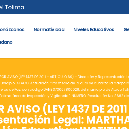
el Tolima
onózcanos
Normatividad
Niveles Educativos
Ge
dadano
POR AVISO (LEY 1437 DE 2011 – ARTÍCULO 69) – Dirección y Representación
icipio: ATACO. Actuación: “Por medio de la cual se autoriza la adopción 
eros de Paz, con código DANE 373067800029, del municipio de Ataco Toli
el Tolima área de Inspección y Vigilancia”. NÚMERO: Resolución No. 8662 d
AVISO (LEY 1437 DE 2011
esentación Legal: MART