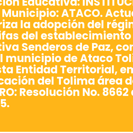
ción Educativa: INSTIT
 Municipio: ATACO. Actu
riza la adopción del rég
rifas del establecimient
tiva Senderos de Paz, c
 municipio de Ataco Tol
ta Entidad Territorial, e
cación del Tolima área d
RO: Resolución No. 8662 
5.