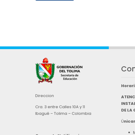
Con
Horari
Direccion
ATENC
INSTAL
Cra. 3 entre Calles 10A y 11
DE LA
Ibagué – Tolima – Colombia
Ú
nicam