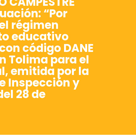
SIO CAMPESTRE
uación: “Por
del régimen
nto educativo
 con código DANE
n Tolima para el
l, emitida por la
e Inspección y
el 28 de