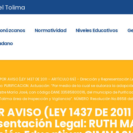
el Tolima
onózcanos
Normatividad
Niveles Educativos
Ge
dadano
OR AVISO (LEY 1437 DE 2011 – ARTÍCULO 69) – Dirección y Representación 
 PURIFICACION. Actuación: “Por medio de la cual se autoriza la adopción 
e María José, con código DANE 33585800016, del municipio de Purificaci
el Tolima área de Inspección y Vigilancia”. NÚMERO: Resolución No.8658 de
AVISO (LEY 1437 DE 2011
esentación Legal: RUTH 