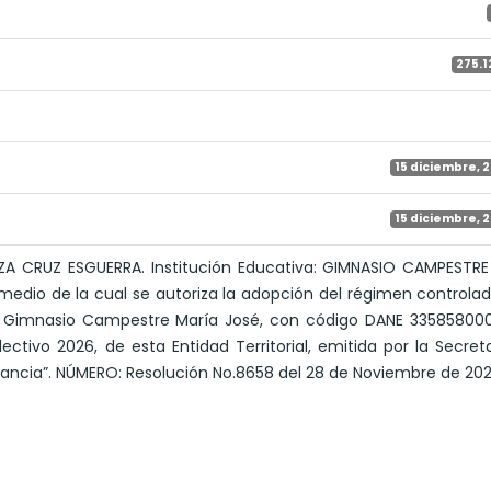
275.1
15 diciembre, 
15 diciembre, 
TZA CRUZ ESGUERRA. Institución Educativa: GIMNASIO CAMPESTR
 medio de la cual se autoriza la adopción del régimen controlad
do Gimnasio Campestre María José, con código DANE 335858000
ectivo 2026, de esta Entidad Territorial, emitida por la Secret
lancia”. NÚMERO: Resolución No.8658 del 28 de Noviembre de 202