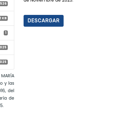
de Noviembre de 2025.
526
2 KB
DESCARGAR
1
2025
2025
E MARÍA
o y las
16, del
aría de
5.