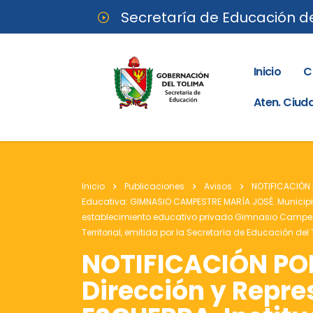
Secretaría de Educación d
Inicio
C
Aten. Ciu
Inicio
Publicaciones
Avisos
NOTIFICACIÓN P
Educativa: GIMNASIO CAMPESTRE MARÍA JOSÉ. Municipio:
establecimiento educativo privado Gimnasio Campestr
Territorial, emitida por la Secretaría de Educación d
NOTIFICACIÓN POR 
Dirección y Repr