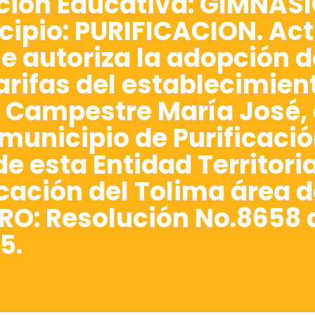
ución Educativa: GIMNA
ipio: PURIFICACION. Act
se autoriza la adopción 
tarifas del establecimie
 Campestre María José,
municipio de Purificació
de esta Entidad Territoria
cación del Tolima área d
RO: Resolución No.8658 d
5.