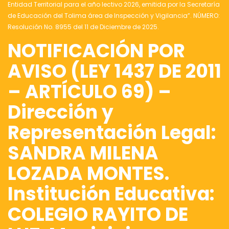
Entidad Territorial para el año lectivo 2026, emitida por la Secretaría
de Educación del Tolima área de Inspección y Vigilancia”. NÚMERO:
Resolución No. 8955 del 11 de Diciembre de 2025.
NOTIFICACIÓN POR
AVISO (LEY 1437 DE 2011
– ARTÍCULO 69) –
Dirección y
Representación Legal:
SANDRA MILENA
LOZADA MONTES.
Institución Educativa:
COLEGIO RAYITO DE