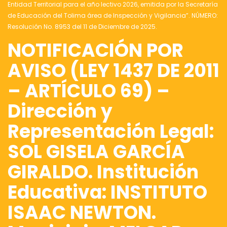
Entidad Territorial para el año lectivo 2026, emitida por la Secretaría
de Educación del Tolima área de Inspección y Vigilancia”. NÚMERO:
Resolución No. 8953 del 11 de Diciembre de 2025.
NOTIFICACIÓN POR
AVISO (LEY 1437 DE 2011
– ARTÍCULO 69) –
Dirección y
Representación Legal:
SOL GISELA GARCÍA
GIRALDO. Institución
Educativa: INSTITUTO
ISAAC NEWTON.