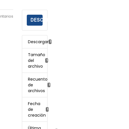
ntarios
DESCARGAR
Descargar
10
Tamaño
del
167.25 KB
archivo
Recuento
de
1
archivos
Fecha
de
14 febrero, 2026
creación
Última