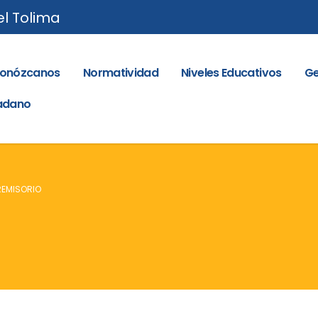
el Tolima
onózcanos
Normatividad
Niveles Educativos
Ge
dadano
REMISORIO
O