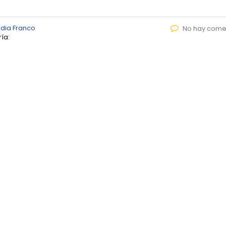
dia Franco
No hay come
ía: