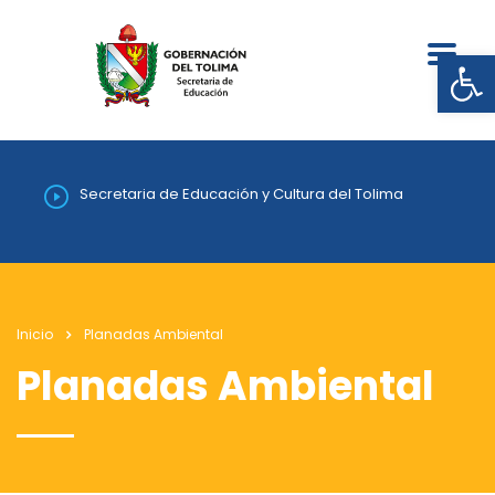
Abrir
Secretaria de Educación y Cultura del Tolima
Inicio
Planadas Ambiental
Planadas Ambiental