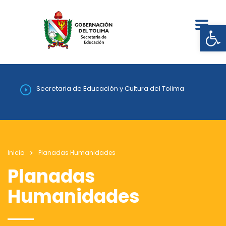
Abrir
Secretaria de Educación y Cultura del Tolima
Inicio
Planadas Humanidades
Planadas
Humanidades