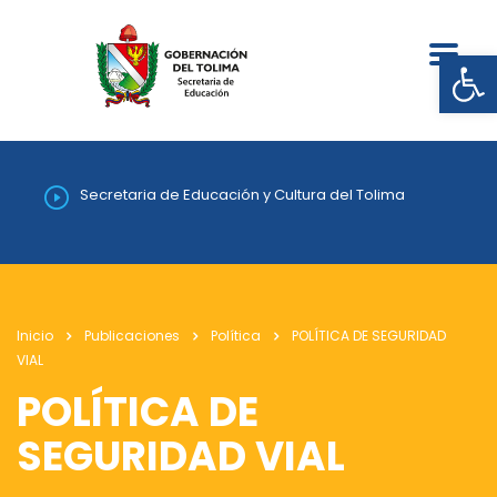
Abrir
Secretaria de Educación y Cultura del Tolima
Inicio
Publicaciones
Política
POLÍTICA DE SEGURIDAD
VIAL
POLÍTICA DE
SEGURIDAD VIAL