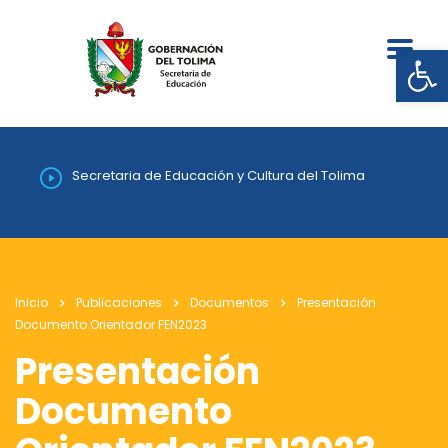
Abrir
Secretaria de Educación y Cultura del Tolima
Inicio
Publicaciones
Documentos
Presentación
Documento Orientador FEN2023
Presentación
Documento