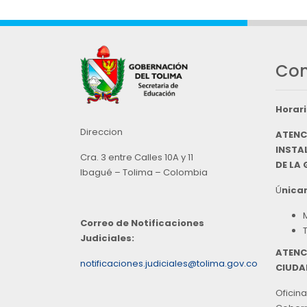
Con
Horari
Direccion
ATENC
INSTAL
Cra. 3 entre Calles 10A y 11
DE LA
Ibagué – Tolima – Colombia
Ú
nicam
Correo de Notificaciones
Judiciales:
ATENC
notificaciones.judiciales@tolima.gov.co
CIUDA
Oficina