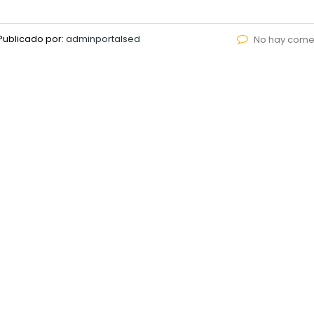
Publicado por:
adminportalsed
No hay come