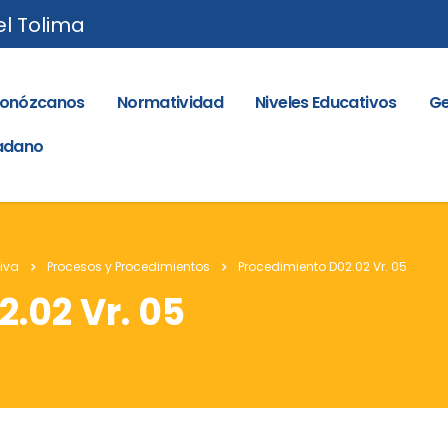
el Tolima
onózcanos
Normatividad
Niveles Educativos
Ge
dadano
iva
Procesos y Procedimientos
Procedimiento D02.02 Vr. 05
.02 Vr. 05