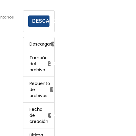
ntarios
DESCARGAR
Descargar
40
Tamaño
del
289.38 KB
archivo
Recuento
de
1
archivos
Fecha
de
13 octubre, 2021
creación
Última