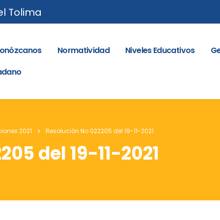
el Tolima
onózcanos
Normatividad
Niveles Educativos
Ge
dadano
iones 2021
Resolución No 022205 del 19-11-2021
205 del 19-11-2021