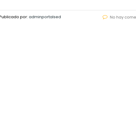
Publicado por:
adminportalsed
No hay come