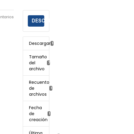
ntarios
DESCARGAR
Descargar
186
Tamaño
del
759.63 KB
archivo
Recuento
de
1
archivos
Fecha
de
17 enero, 2022
creación
Última