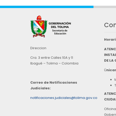
Con
Horari
Direccion
ATENC
INSTAL
Cra. 3 entre Calles 10A y 11
DE LA
Ibagué – Tolima – Colombia
Ú
nicam
Correo de Notificaciones
Judiciales:
ATENC
notificaciones.judiciales@tolima.gov.co
CIUDA
Oficina
Goberna