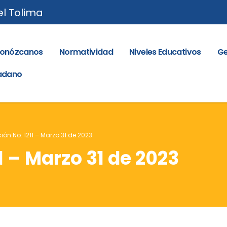
el Tolima
onózcanos
Normatividad
Niveles Educativos
Ge
dadano
ión No. 1211 – Marzo 31 de 2023
1 – Marzo 31 de 2023