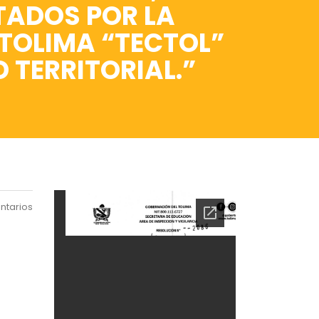
TADOS POR LA
 TOLIMA “TECTOL”
D TERRITORIAL.”
ntarios