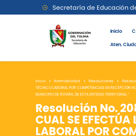
Secretaría de Educación d
Inicio
C
Aten. Ciu
Inicio
Normatividad
Resoluciones
Resolu
TÉCNICO LABORAL POR COMPETENCIAS EN RECEPCIÓN HOTE
MUNICIPIO DE ROVIRA, DE ESTA ENTIDAD TERRITORIAL.”
Resolución No. 20
CUAL SE EFECTÚA
LABORAL POR COM