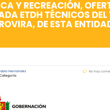
ICA Y RECREACIÓN, OFER
ADA ETDH TÉCNICOS DEL
 ROVIRA, DE ESTA ENTIDA
Pablo Hernandez
No hay come
Categoría: