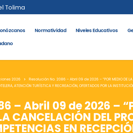
el Tolima
onózcanos
Normatividad
Niveles Educativos
Ge
dadano
ciones 2026
Resolución No. 2086 – Abril 09 de 2026 – “POR MEDIO DE
LERA, ATENCIÓN TURÍSTICA Y RECREACIÓN, OFERTADOS POR LA INSTITUCIÓN
86 – Abril 09 de 2026 – 
 LA CANCELACIÓN DEL P
PETENCIAS EN RECEPCIÓ