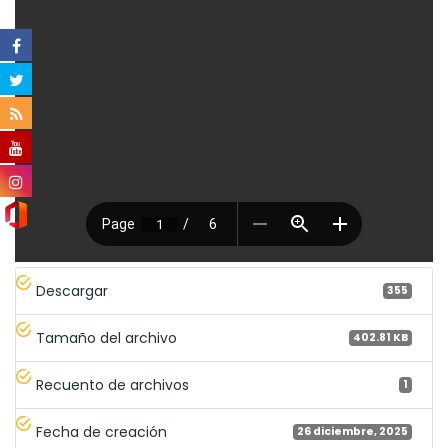
Descargar
355
Tamaño del archivo
402.81 KB
Recuento de archivos
1
Fecha de creación
26 diciembre, 2025