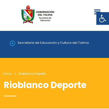
Abrir
Secretaria de Educación y Cultura del Tolima
Inicio
Rioblanco Deporte
Rioblanco Deporte