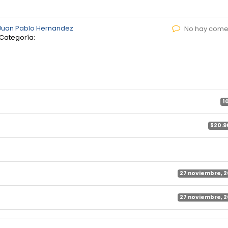
Juan Pablo Hernandez
No hay come
Categoría:
1
520.9
27 noviembre, 
27 noviembre, 