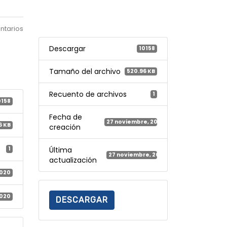
ntarios
Descargar
10158
Tamaño del archivo
520.96 KB
Recuento de archivos
1
0158
Fecha de
27 noviembre, 2020
6 KB
creación
1
Última
27 noviembre, 2020
actualización
2020
2020
DESCARGAR