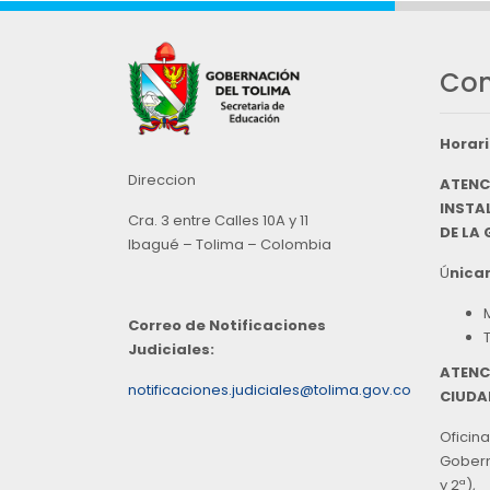
Con
Horari
Direccion
ATENC
INSTAL
Cra. 3 entre Calles 10A y 11
DE LA
Ibagué – Tolima – Colombia
Ú
nicam
Correo de Notificaciones
Judiciales:
ATENC
notificaciones.judiciales@tolima.gov.co
CIUDA
Oficina
Goberna
y 2ª),