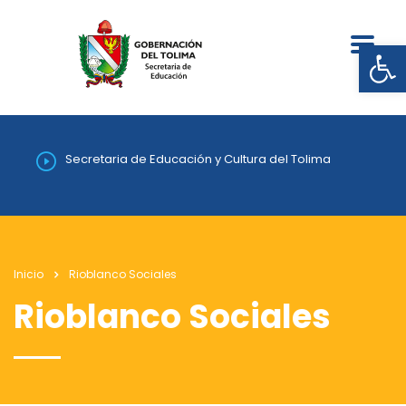
Abrir
Secretaria de Educación y Cultura del Tolima
Inicio
Rioblanco Sociales
Rioblanco Sociales