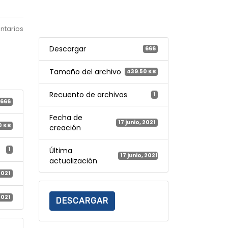
ntarios
Descargar
666
Tamaño del archivo
439.50 KB
Recuento de archivos
1
666
Fecha de
17 junio, 2021
0 KB
creación
1
Última
17 junio, 2021
actualización
2021
2021
DESCARGAR