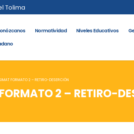
el Tolima
onózcanos
Normatividad
Niveles Educativos
Ge
dadano
 SIMAT FORMATO 2 – RETIRO-DESERCIÓN
 FORMATO 2 – RETIRO-D