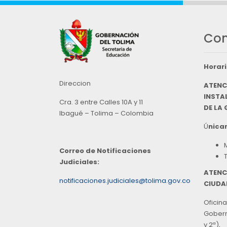
Con
Horari
Direccion
ATENC
INSTAL
Cra. 3 entre Calles 10A y 11
DE LA
Ibagué – Tolima – Colombia
Ú
nicam
Correo de Notificaciones
Judiciales:
ATENC
notificaciones.judiciales@tolima.gov.co
CIUDA
Oficina
Goberna
y 2ª),