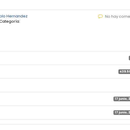
blo Hernandez
No hay come
Categoría:
439.5
17 junio, 
17 junio, 