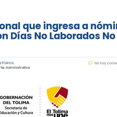
nal que ingresa a nóm
con Días No Laborados No
a Franco
No hay come
ía:
Administrativa