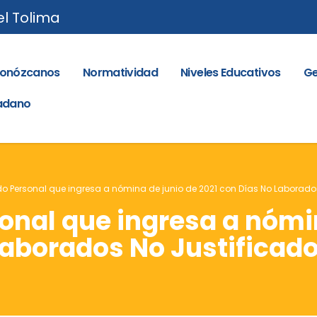
el Tolima
onózcanos
Normatividad
Niveles Educativos
Ge
dadano
Personal que ingresa a nómina de junio de 2021 con Días No Laborados
nal que ingresa a nómin
Laborados No Justificado