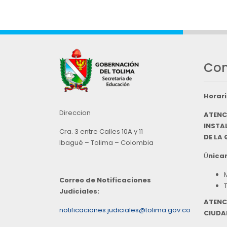
Con
Horari
Direccion
ATENC
INSTAL
Cra. 3 entre Calles 10A y 11
DE LA
Ibagué – Tolima – Colombia
Ú
nicam
Correo de Notificaciones
Judiciales:
ATENC
notificaciones.judiciales@tolima.gov.co
CIUDA