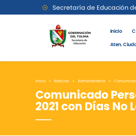
Secretaría de Educación d
Inicio
C
Aten. Ciu
Inicio
Noticias
Administrativa
Comunicado 
Comunicado Perso
2021 con Días No 