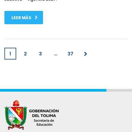
LEER MÁS
1
2
3
…
37