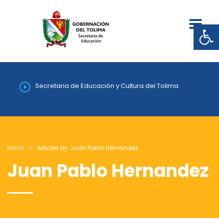
Abrir
Secretaria de Educación y Cultura del Tolima
Inicio
Articles by: Juan Pablo Hernandez
Juan Pablo Hernandez