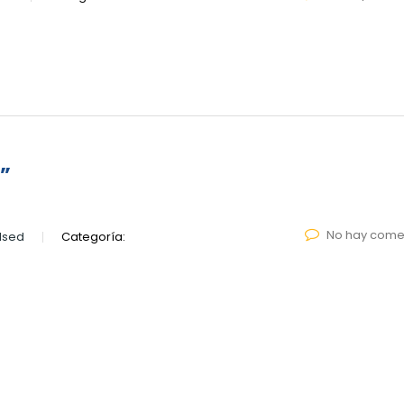
l”
No hay come
lsed
Categoría: