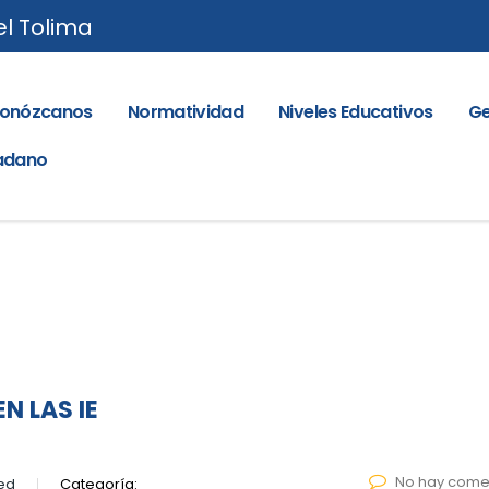
el Tolima
onózcanos
Normatividad
Niveles Educativos
Ge
dadano
N LAS IE
No hay come
ed
Categoría: