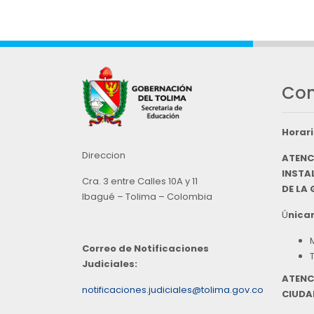
Con
Horari
Direccion
ATENC
INSTAL
Cra. 3 entre Calles 10A y 11
DE LA
Ibagué – Tolima – Colombia
Ú
nicam
Correo de Notificaciones
Judiciales:
ATENC
notificaciones.judiciales@tolima.gov.co
CIUDA