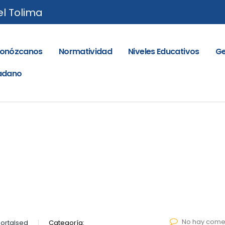
el Tolima
onózcanos
Normatividad
Niveles Educativos
Ge
dadano
No hay come
ortalsed
Categoría: