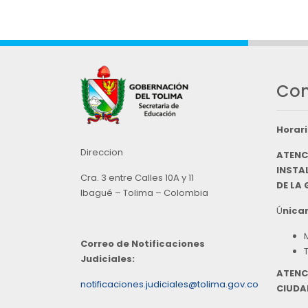
Con
Horari
Direccion
ATENC
INSTAL
Cra. 3 entre Calles 10A y 11
DE LA
Ibagué – Tolima – Colombia
Ú
nicam
Correo de Notificaciones
Judiciales:
ATENC
notificaciones.judiciales@tolima.gov.co
CIUDA