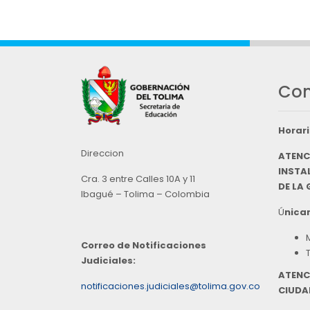
Con
Horari
Direccion
ATENC
INSTAL
Cra. 3 entre Calles 10A y 11
DE LA
Ibagué – Tolima – Colombia
Ú
nicam
Correo de Notificaciones
Judiciales:
ATENC
notificaciones.judiciales@tolima.gov.co
CIUDA