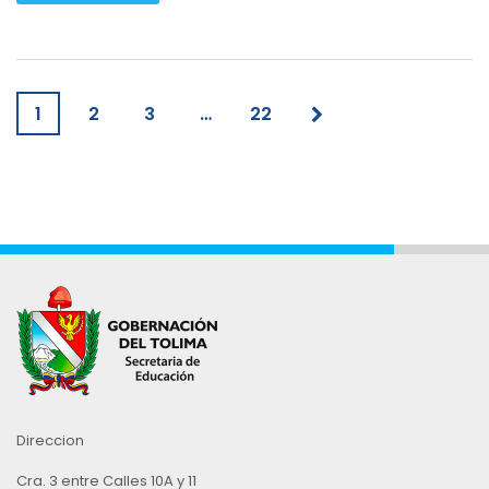
1
2
3
…
22
Direccion
Cra. 3 entre Calles 10A y 11