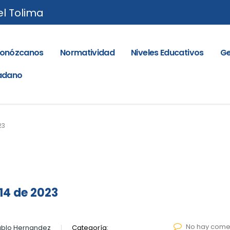
el Tolima
onózcanos
Normatividad
Niveles Educativos
Ge
dadano
23
14 de 2023
No hay come
ablo Hernandez
Categoría: