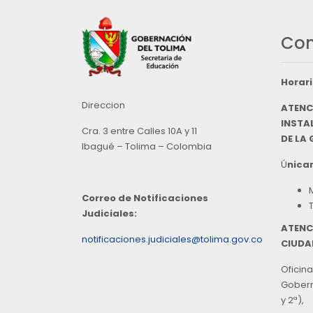
Con
Horari
Direccion
ATENC
INSTAL
Cra. 3 entre Calles 10A y 11
DE LA
Ibagué – Tolima – Colombia
Ú
nicam
Correo de Notificaciones
Judiciales:
ATENC
notificaciones.judiciales@tolima.gov.co
CIUDA
Oficina
Goberna
y 2ª),