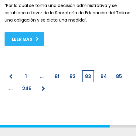
“Por la cual se toma una decisión administrativa y se
establece a favor de la Secretaría de Educación del Tolima
una obligación y se dicta una medida”.
LEER MÁS
1
…
81
82
83
84
85
…
245