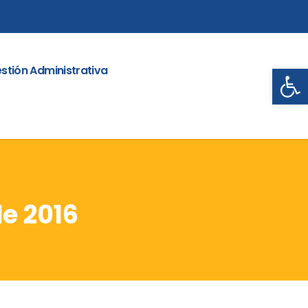
Abrir
stión Administrativa
e 2016