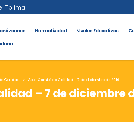
el Tolima
onózcanos
Normatividad
Niveles Educativos
Ge
dadano
de Calidad
Acta Comité de Calidad – 7 de diciembre de 2016
lidad – 7 de diciembre d