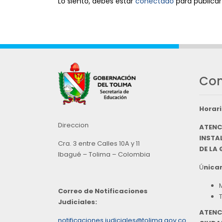
Lo siento, debes estar
conectado
para publicar
Con
Horari
Direccion
ATENC
INSTAL
Cra. 3 entre Calles 10A y 11
DE LA
Ibagué – Tolima – Colombia
Ú
nicam
Correo de Notificaciones
Judiciales:
ATENC
notificaciones.judiciales@tolima.gov.co