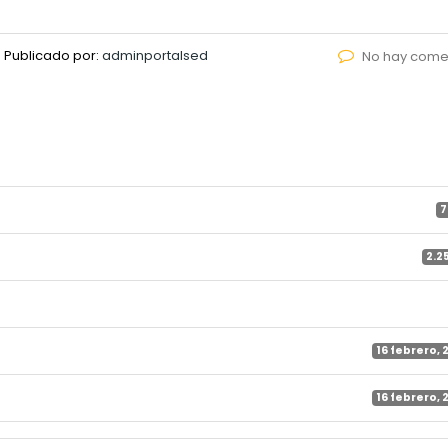
Publicado por:
adminportalsed
No hay come
7
2.2
16 febrero, 
16 febrero, 