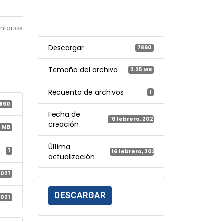
ntarios
Descargar
7860
Tamaño del archivo
2.25 MB
Recuento de archivos
1
860
Fecha de
16 febrero, 2021
creación
5 MB
Última
1
16 febrero, 2021
actualización
2021
DESCARGAR
2021