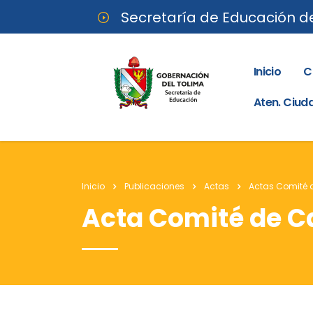
Secretaría de Educación d
Inicio
C
Aten. Ciu
Inicio
Publicaciones
Actas
Actas Comité 
Acta Comité de Ca