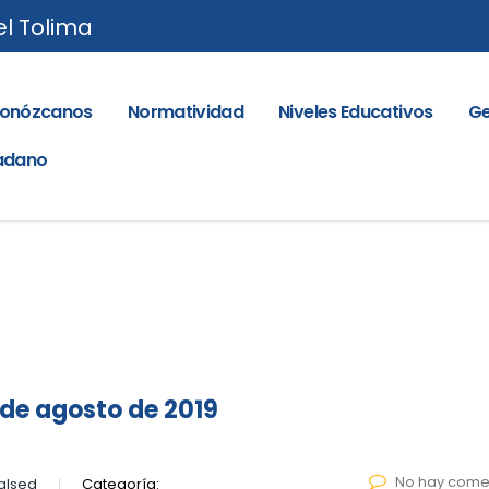
el Tolima
onózcanos
Normatividad
Niveles Educativos
Ge
dadano
de agosto de 2019
No hay come
alsed
Categoría: