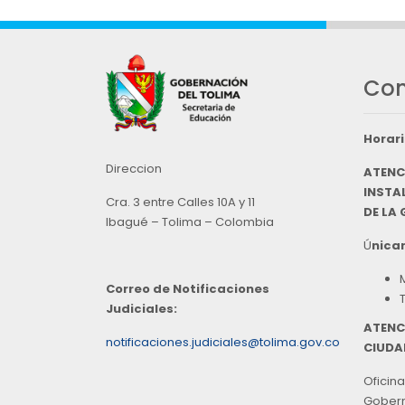
Con
Horari
Direccion
ATENC
INSTAL
Cra. 3 entre Calles 10A y 11
DE LA
Ibagué – Tolima – Colombia
Ú
nicam
Correo de Notificaciones
Judiciales:
ATENC
notificaciones.judiciales@tolima.gov.co
CIUDA
Oficina
Goberna