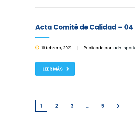
Acta Comité de Calidad – 04 
16 febrero, 2021
Publicado por:
adminport
LEER MÁS
1
2
3
…
5