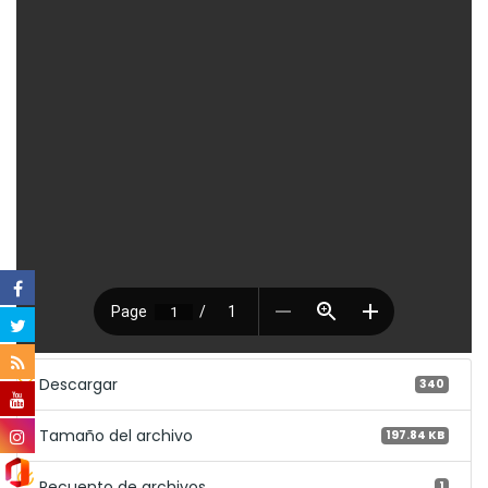
Descargar
340
Tamaño del archivo
197.84 KB
Recuento de archivos
1