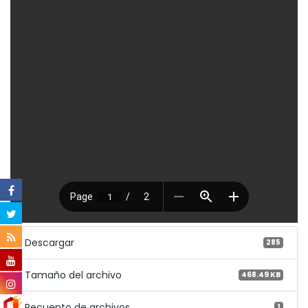
Descargar
285
Tamaño del archivo
468.49 KB
Recuento de archivos
1