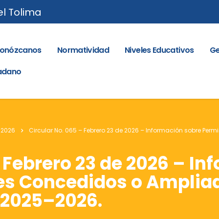
el Tolima
onózcanos
Normatividad
Niveles Educativos
Ge
dadano
 2026
Circular No. 065 – Febrero 23 de 2026 – Información sobre Per
– Febrero 23 de 2026 – I
es Concedidos o Ampliad
 2025–2026.