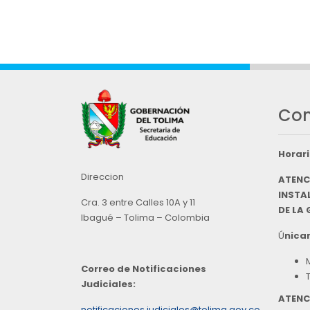
Con
Horari
Direccion
ATENC
INSTAL
Cra. 3 entre Calles 10A y 11
DE LA
Ibagué – Tolima – Colombia
Ú
nicam
Correo de Notificaciones
Judiciales:
ATENC
notificaciones.judiciales@tolima.gov.co