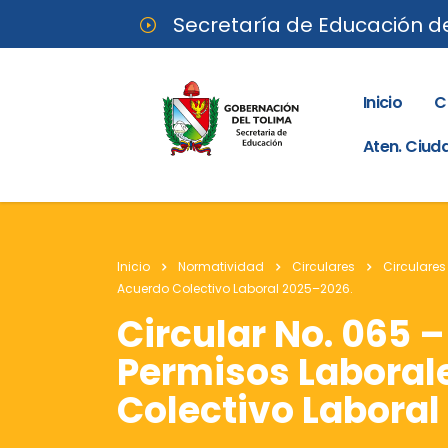
Secretaría de Educación d
Inicio
C
Aten. Ciu
Inicio
Normatividad
Circulares
Circulares
Acuerdo Colectivo Laboral 2025–2026.
Circular No. 065 
Permisos Laboral
Colectivo Laboral