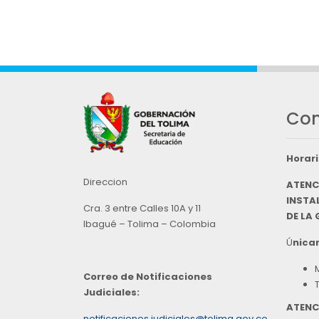
Con
Horari
Direccion
ATENC
INSTAL
Cra. 3 entre Calles 10A y 11
DE LA
Ibagué – Tolima – Colombia
Ú
nicam
Correo de Notificaciones
Judiciales:
ATENC
notificaciones.judiciales@tolima.gov.co