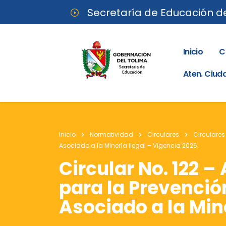
Secretaría de Educación d
Inicio
C
Aten. Ciu
Inicio
Normatividad
Circulares
Circulares
Asociado a la Minería Ilegal – Vigencia 2026.
Circular No. 122 –
para la Prevenció
Asociado a la Mine