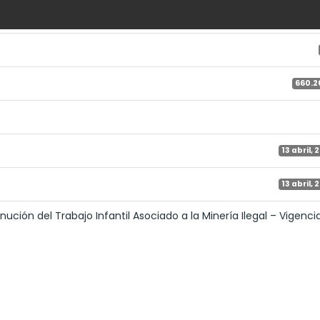
660.2
13 abril, 
13 abril, 
ución del Trabajo Infantil Asociado a la Minería Ilegal – Vigenci