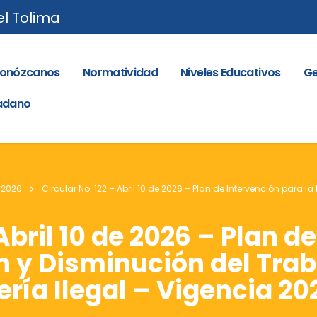
el Tolima
onózcanos
Normatividad
Niveles Educativos
Ge
dadano
 2026
Circular No. 122 – Abril 10 de 2026 – Plan de Intervención para l
 Abril 10 de 2026 – Plan d
n y Disminución del Traba
ría Ilegal – Vigencia 20