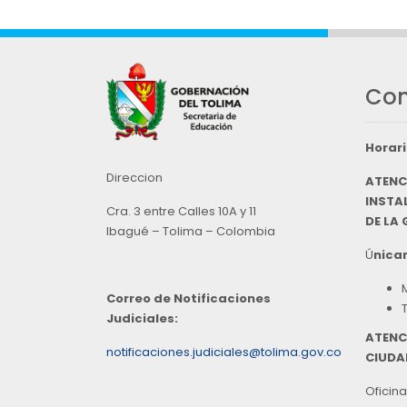
Con
Horari
Direccion
ATENC
INSTAL
Cra. 3 entre Calles 10A y 11
DE LA
Ibagué – Tolima – Colombia
Ú
nicam
Correo de Notificaciones
Judiciales:
ATENC
notificaciones.judiciales@tolima.gov.co
CIUDA
Oficina