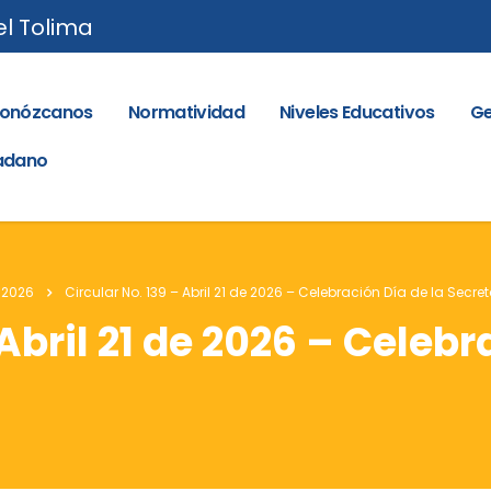
el Tolima
onózcanos
Normatividad
Niveles Educativos
Ge
dadano
 2026
Circular No. 139 – Abril 21 de 2026 – Celebración Día de la Secret
 Abril 21 de 2026 – Celebr