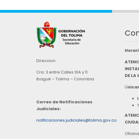
Con
Horari
Direccion
ATENC
INSTAL
Cra. 3 entre Calles 10A y 11
DE LA
Ibagué – Tolima – Colombia
Ú
nicam
Correo de Notificaciones
Judiciales:
ATENC
notificaciones.judiciales@tolima.gov.co
CIUDA
Oficina