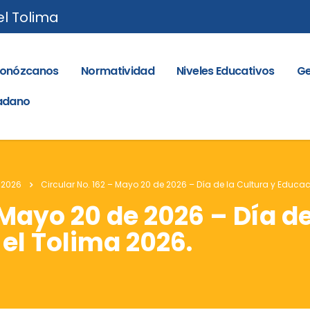
el Tolima
onózcanos
Normatividad
Niveles Educativos
Ge
dadano
 2026
Circular No. 162 – Mayo 20 de 2026 – Día de la Cultura y Educac
 Mayo 20 de 2026 – Día de
 el Tolima 2026.