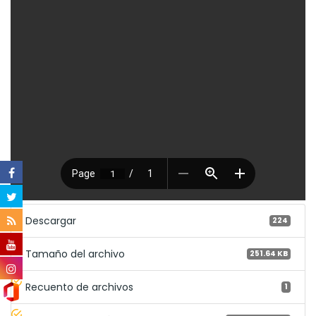
Descargar
224
Tamaño del archivo
251.64 KB
Recuento de archivos
1