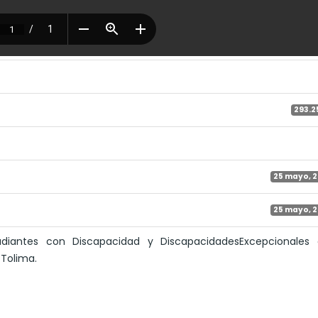
293.2
25 mayo, 
25 mayo, 
diantes con Discapacidad y DiscapacidadesExcepcionales 
 Tolima.