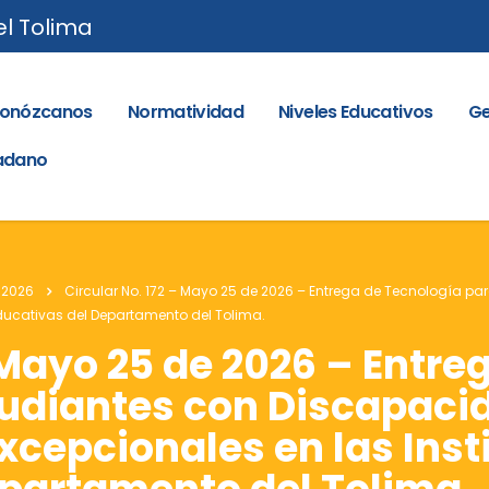
el Tolima
onózcanos
Normatividad
Niveles Educativos
Ge
dadano
 2026
Circular No. 172 – Mayo 25 de 2026 – Entrega de Tecnología p
ducativas del Departamento del Tolima.
– Mayo 25 de 2026 – Entre
tudiantes con Discapaci
cepcionales en las Inst