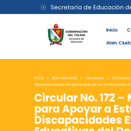
Secretaría de Educación d
Inicio
C
Aten. Ciu
Inicio
Normatividad
Circulares
Circulares
Discapacidades Excepcionales en las Instituciones E
Circular No. 172 
para Apoyar a Es
Discapacidades Ex