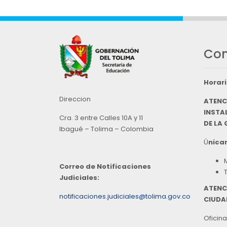
Con
Horari
Direccion
ATENC
INSTAL
Cra. 3 entre Calles 10A y 11
DE LA
Ibagué – Tolima – Colombia
Ú
nicam
Correo de Notificaciones
Judiciales:
ATENC
notificaciones.judiciales@tolima.gov.co
CIUDA
Oficina