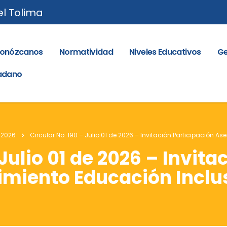
el Tolima
onózcanos
Normatividad
Niveles Educativos
Ge
dadano
 2026
Circular No. 190 – Julio 01 de 2026 – Invitación Participación A
 Julio 01 de 2026 – Invita
imiento Educación Inclu