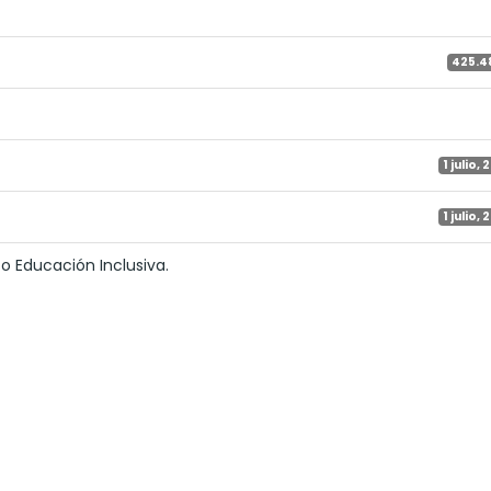
425.4
1 julio,
1 julio,
to Educación Inclusiva.