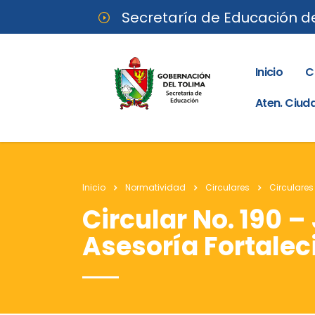
Secretaría de Educación d
Inicio
C
Aten. Ciu
Inicio
Normatividad
Circulares
Circulares
Circular No. 190 –
Asesoría Fortalec