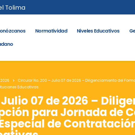
el Tolima
onózcanos
Normatividad
Niveles Educativos
Ge
dadano
 2026
Circular No. 200 – Julio 07 de 2026 – Diligenciamiento del Fo
ituciones Educativas.
 Julio 07 de 2026 – Dilig
ipción para Jornada de 
Especial de Contratación