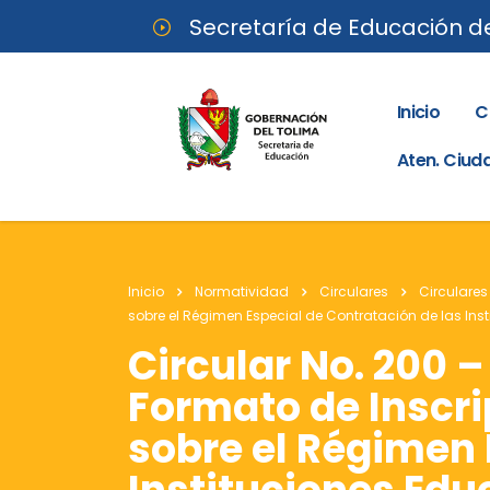
Secretaría de Educación d
Inicio
C
Aten. Ciu
Inicio
Normatividad
Circulares
Circulares
sobre el Régimen Especial de Contratación de las Inst
Circular No. 200 –
Formato de Inscr
sobre el Régimen 