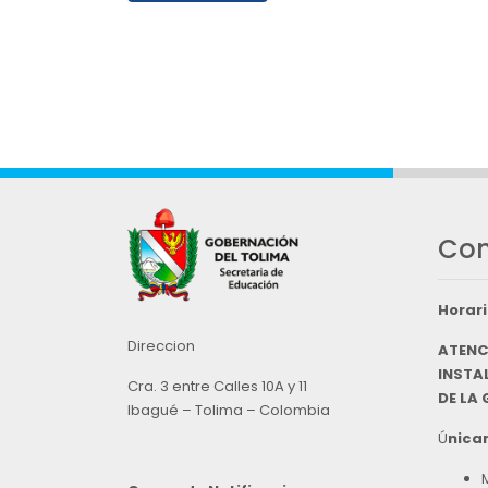
Con
Horari
Direccion
ATENC
INSTAL
Cra. 3 entre Calles 10A y 11
DE LA
Ibagué – Tolima – Colombia
Ú
nicam