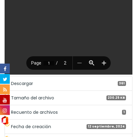
Descargar
361
Tamaño del archivo
230.25 KB
Recuento de archivos
1
Fecha de creación
12 septiembre, 2024