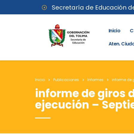
Secretaría de Educación d
Inicio
C
Aten. Ciu
Inicio
Publicaciones
Informes
informe de 
informe de giros 
ejecución – Sept