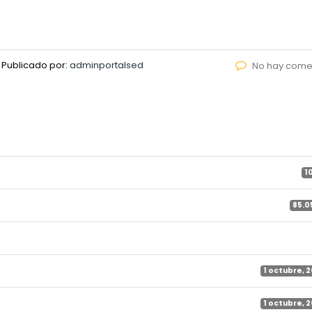
Publicado por:
adminportalsed
No hay come
1
85.0
1 octubre, 
1 octubre, 