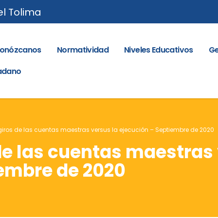
el Tolima
onózcanos
Normatividad
Niveles Educativos
Ge
dadano
giros de las cuentas maestras versus la ejecución – Septiembre de 2020
de las cuentas maestras 
iembre de 2020