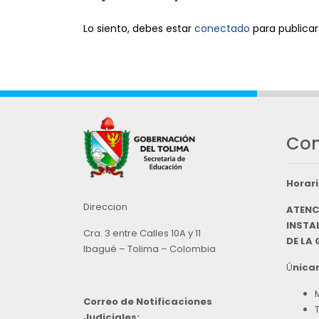
Lo siento, debes estar
conectado
para publicar
Con
Horari
Direccion
ATENC
INSTAL
Cra. 3 entre Calles 10A y 11
DE LA
Ibagué – Tolima – Colombia
Ú
nicam
Correo de Notificaciones
Judiciales: