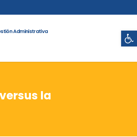
Abrir
stión Administrativa
versus la