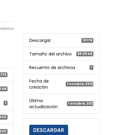
ntarios
Descargar
10176
Tamaño del archivo
85.05 KB
Recuento de archivos
1
0176
Fecha de
1 octubre, 2020
creación
5 KB
Última
1
1 octubre, 2020
actualización
2020
DESCARGAR
2020