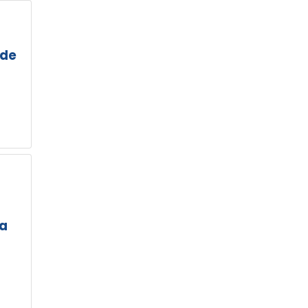
 de
la