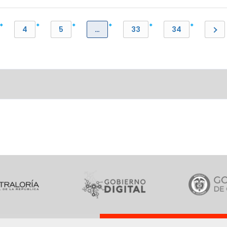
4
5
…
33
34